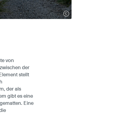
te von
 zwischen der
lement stellt
h
m, der als
em gibt es eine
ngematten. Eine
die