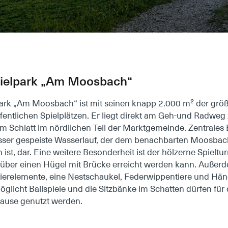
pielpark „Am Moosbach“
ark „Am Moosbach“ ist mit seinen knapp 2.000 m² der größ
fentlichen Spielplätzen. Er liegt direkt am Geh-und Radweg
m Schlatt im nördlichen Teil der Marktgemeinde. Zentrales E
asser gespeiste Wasserlauf, der dem benachbarten Moosbac
t, dar. Eine weitere Besonderheit ist der hölzerne Spieltur
über einen Hügel mit Brücke erreicht werden kann. Außerd
ierelemente, eine Nestschaukel, Federwippentiere und Hä
öglicht Ballspiele und die Sitzbänke im Schatten dürfen für 
Pause genutzt werden.