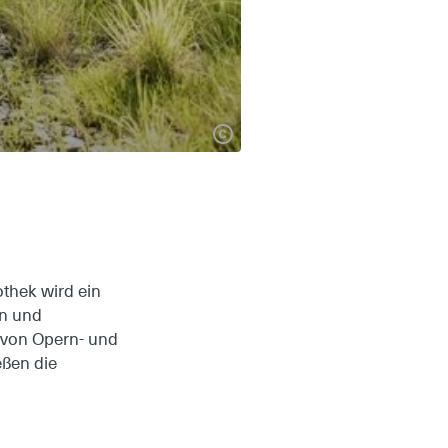
othek wird ein
en und
 von Opern- und
eßen die