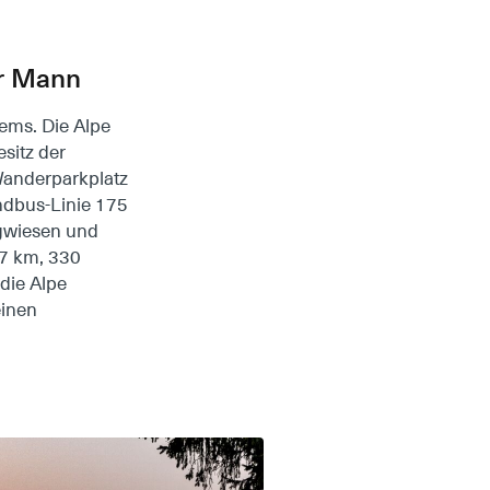
er Mann
ems. Die Alpe
sitz der
anderparkplatz
ndbus-Linie 175
rgwiesen und
(7 km, 330
die Alpe
einen