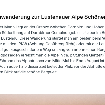
enwanderung zur Lustenauer Alpe Schön
er Mann liegt an der Grenze zwischen Dornbirn und Hohen
m Südosthang auf Dornbirner Gemeindegebiet, ist aber im Be
Lustenau. Diese Wanderung startet man am besten beim W
er mit dem PKW (Achtung Gebührenpflicht) oder mit der La
 Auf gut ausgeschildertem Weg entlang von artenreichen Be
dpassagen erreicht man die Alpe in ca. 2 Stunden Gehzeit 
hrend des Alpbetriebes von Mitte Mai bis Ende August ist 
Auch außerhalb dieser Zeit bietet der Platz vor der Alphütte 
en Blick auf die schöne Bergwelt.