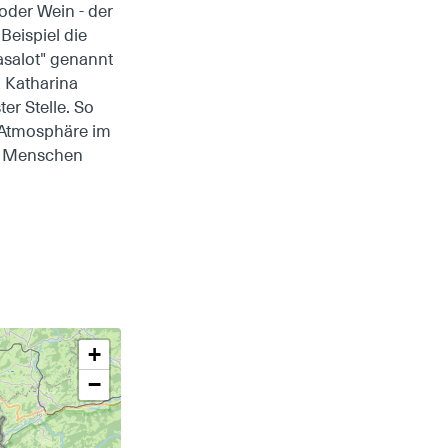
oder Wein - der
Beispiel die
salot" genannt
n Katharina
er Stelle. So
r Atmosphäre im
en Menschen
+
−