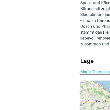
Speck und Käse,
Bärenstadl zeigt
Stadlplatten d
- sind im Bären
Bösch und Philip
stammt das Flei
liebevoll renov
zusammen und "
Lage
Maria-Theresien