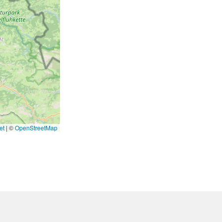
et
|
©
OpenStreetMap