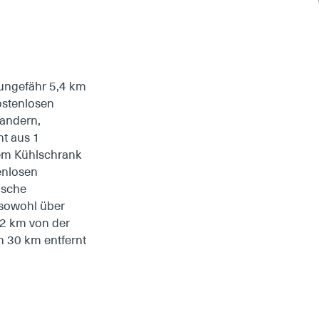
 ungefähr 5,4 km
ostenlosen
Wandern,
t aus 1
nem Kühlschrank
enlosen
äsche
 sowohl über
 12 km von der
n 30 km entfernt