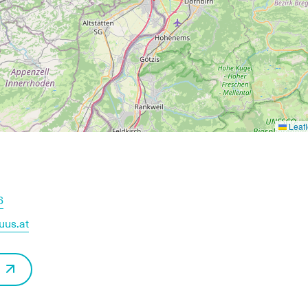
Leafl
6
uus.at