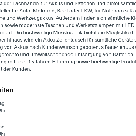
ist der Fachhandel für Akkus und Batterien und bietet sämtl
eller für Auto, Motorrad, Boot oder LKW, für Notebooks, K
ne und Werkzeugakkus. Außerdem finden sich sämtliche Kle
len sowie modernste Taschen und Werkstattlampen mit LED
iment. Die hochwertige Messtechnik bietet die Möglichkeit,
ber hinaus wird ein Akku-Zellentausch für sämtliche Geräte 
ng von Akkus nach Kundenwunsch geboten. s‘Batteriehuus
gerechte und umweltschonende Entsorgung von Batterien.
ung mit über 15 Jahren Erfahrung sowie hochwertige Produk
it der Kunden.
iten
ag
Uhr
ag
Uhr