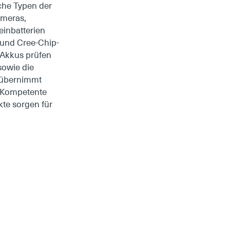
iche Typen der
ameras,
inbatterien
 und Cree-Chip-
 Akkus prüfen
sowie die
 übernimmt
 Kompetente
te sorgen für