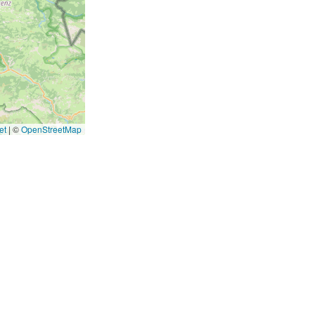
et
|
©
OpenStreetMap